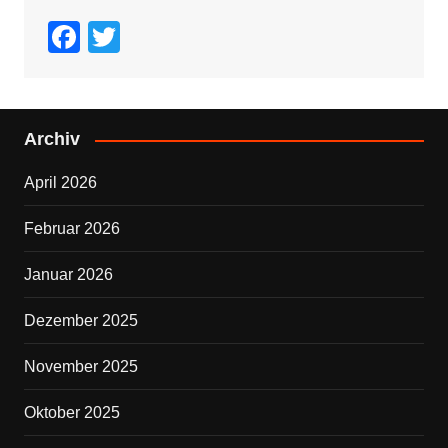
F
T
a
wi
c
tt
e
er
Archiv
b
April 2026
o
o
Februar 2026
k
Januar 2026
Dezember 2025
November 2025
Oktober 2025