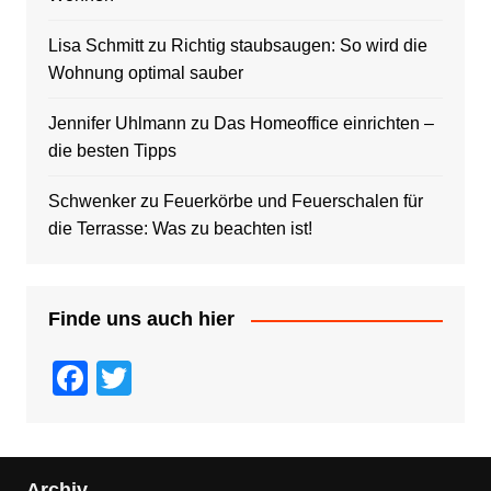
Lisa Schmitt
zu
Richtig staubsaugen: So wird die
Wohnung optimal sauber
Jennifer Uhlmann
zu
Das Homeoffice einrichten –
die besten Tipps
Schwenker
zu
Feuerkörbe und Feuerschalen für
die Terrasse: Was zu beachten ist!
Finde uns auch hier
F
T
a
wi
c
tt
e
er
Archiv