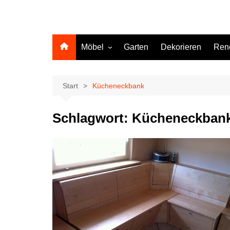
Möbel
Garten
Dekorieren
Ren
Küche
Start
Kücheneckbank
Schlagwort:
Kücheneckban