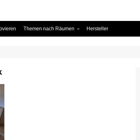
ovieren
Themen nach Räumen
Hersteller
Keller
Kinderzimmer
Küche
k
Schlafzimmer
Terrasse
Wohnzimmer