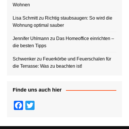
Wohnen
Lisa Schmitt
zu
Richtig staubsaugen: So wird die
Wohnung optimal sauber
Jennifer Uhlmann
zu
Das Homeoffice einrichten –
die besten Tipps
Schwenker
zu
Feuerkörbe und Feuerschalen für
die Terrasse: Was zu beachten ist!
Finde uns auch hier
F
T
a
wi
c
tt