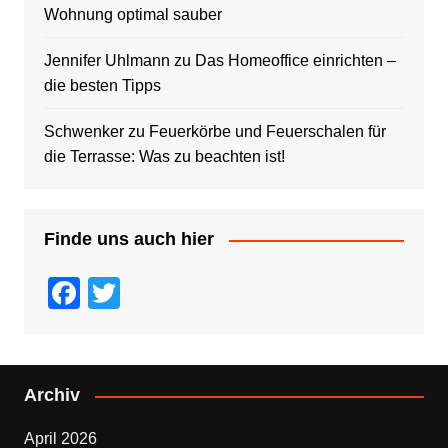
Wohnung optimal sauber
Jennifer Uhlmann
zu
Das Homeoffice einrichten –
die besten Tipps
Schwenker
zu
Feuerkörbe und Feuerschalen für
die Terrasse: Was zu beachten ist!
Finde uns auch hier
F
T
a
wi
c
tt
e
er
Archiv
b
April 2026