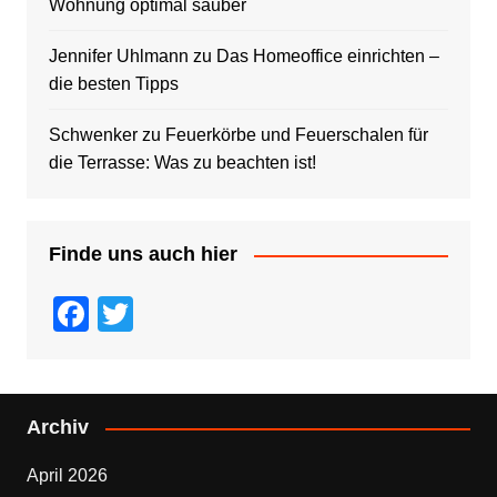
Wohnung optimal sauber
Jennifer Uhlmann
zu
Das Homeoffice einrichten –
die besten Tipps
Schwenker
zu
Feuerkörbe und Feuerschalen für
die Terrasse: Was zu beachten ist!
Finde uns auch hier
F
T
a
wi
c
tt
e
er
Archiv
b
April 2026
o