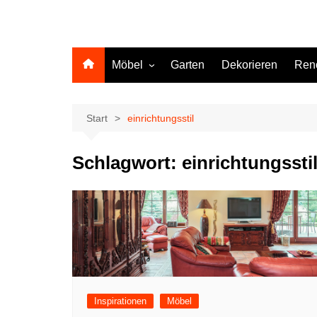
Möbel
Garten
Dekorieren
Ren
Küche
Start
einrichtungsstil
Schlagwort:
einrichtungssti
Inspirationen
Möbel