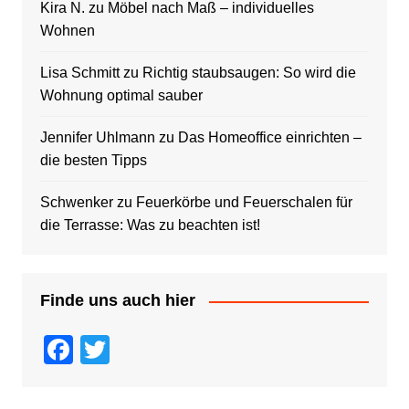
Kira N.
zu
Möbel nach Maß – individuelles
Wohnen
Lisa Schmitt
zu
Richtig staubsaugen: So wird die
Wohnung optimal sauber
Jennifer Uhlmann
zu
Das Homeoffice einrichten –
die besten Tipps
Schwenker
zu
Feuerkörbe und Feuerschalen für
die Terrasse: Was zu beachten ist!
Finde uns auch hier
F
T
a
wi
c
tt