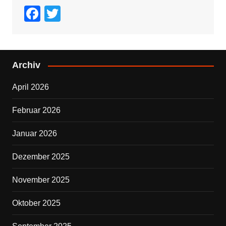
F
T
a
wi
c
tt
e
er
Archiv
b
April 2026
o
o
Februar 2026
k
Januar 2026
Dezember 2025
November 2025
Oktober 2025