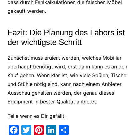
dass durch Fehlkalkulationen die falschen Möbel
gekauft werden.
Fazit: Die Planung des Labors ist
der wichtigste Schritt
Zunächst muss eruiert werden, welches Mobiliar
überhaupt benötigt wird, erst dann kann es an den
Kauf gehen. Wenn klar ist, wie viele Spülen, Tische
und Stühle nötig sind, kann nach einem Anbieter
Ausschau gehalten werden, der genau dieses
Equipment in bester Qualität anbietet.
Teile wenn es Dir gefällt:
F
T
Pi
Li
T
a
w
nt
n
ei