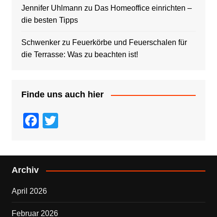
Jennifer Uhlmann
zu
Das Homeoffice einrichten –
die besten Tipps
Schwenker
zu
Feuerkörbe und Feuerschalen für
die Terrasse: Was zu beachten ist!
Finde uns auch hier
F
T
a
wi
c
tt
e
er
Archiv
b
April 2026
o
o
Februar 2026