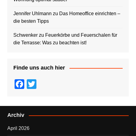
Jennifer Uhlmann
zu
Das Homeoffice einrichten –
die besten Tipps
Schwenker
zu
Feuerkörbe und Feuerschalen für
die Terrasse: Was zu beachten ist!
Finde uns auch hier
F
T
a
wi
c
tt
e
er
Archiv
b
April 2026
o