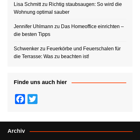
Lisa Schmitt
zu
Richtig staubsaugen: So wird die
Wohnung optimal sauber
Jennifer Uhlmann
zu
Das Homeoffice einrichten –
die besten Tipps
Schwenker
zu
Feuerkörbe und Feuerschalen für
die Terrasse: Was zu beachten ist!
Finde uns auch hier
F
T
a
wi
c
tt
e
er
Archiv
b