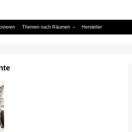
ovieren
Themen nach Räumen
Hersteller
Keller
Kinderzimmer
Küche
nte
Schlafzimmer
Terrasse
Wohnzimmer