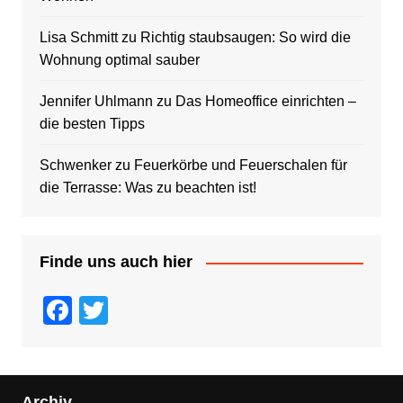
Lisa Schmitt
zu
Richtig staubsaugen: So wird die
Wohnung optimal sauber
Jennifer Uhlmann
zu
Das Homeoffice einrichten –
die besten Tipps
Schwenker
zu
Feuerkörbe und Feuerschalen für
die Terrasse: Was zu beachten ist!
Finde uns auch hier
F
T
a
wi
c
tt
e
er
Archiv