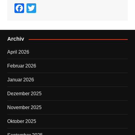
F
T
a
wi
c
tt
e
er
Archiv
b
April 2026
o
o
Februar 2026
k
Januar 2026
Dezember 2025
November 2025
Oktober 2025