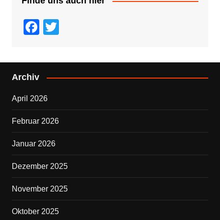
Finde uns auch hier
F
T
a
wi
c
tt
e
er
Archiv
b
April 2026
o
o
Februar 2026
k
Januar 2026
Dezember 2025
November 2025
Oktober 2025