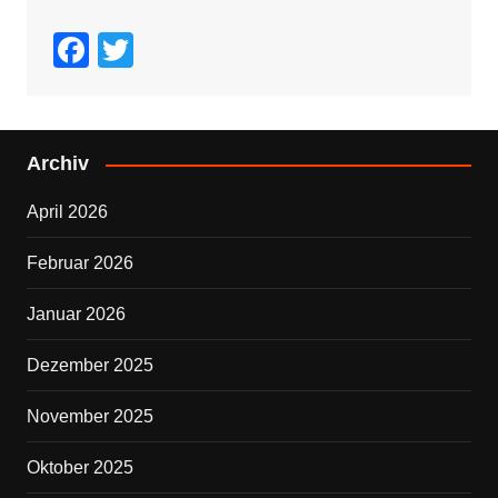
F
T
a
wi
c
tt
e
er
Archiv
b
April 2026
o
o
Februar 2026
k
Januar 2026
Dezember 2025
November 2025
Oktober 2025