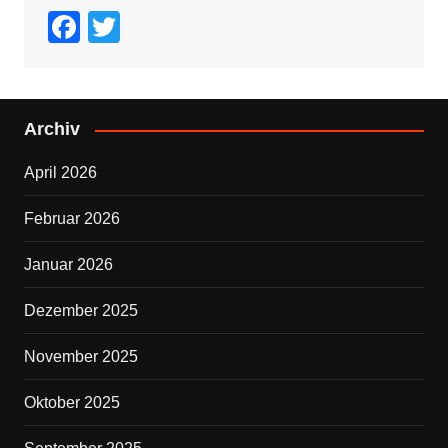
F
T
a
wi
c
tt
e
er
Archiv
b
April 2026
o
o
Februar 2026
k
Januar 2026
Dezember 2025
November 2025
Oktober 2025