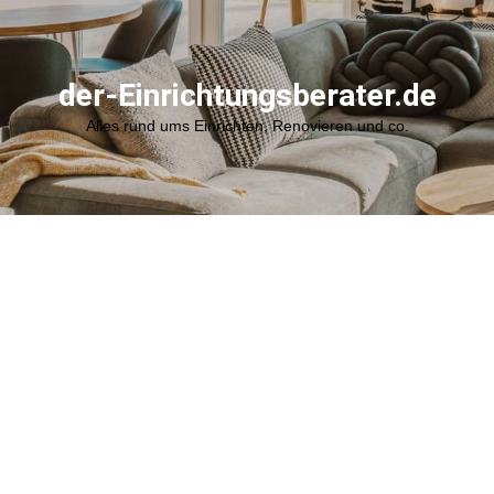
der-Einrichtungsberater.de
Alles rund ums Einrichten, Renovieren und co.