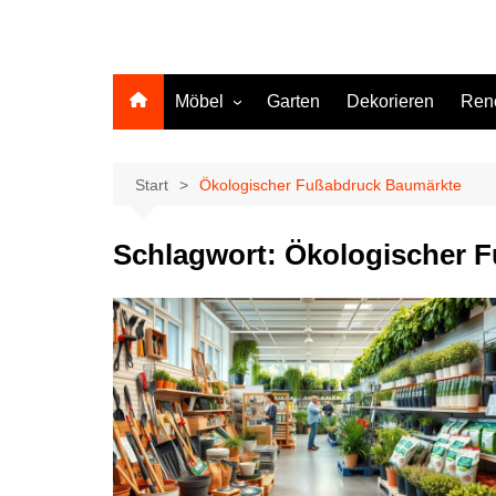
Möbel
Garten
Dekorieren
Ren
Küche
Start
Ökologischer Fußabdruck Baumärkte
Schlagwort:
Ökologischer 