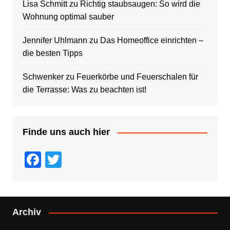
Lisa Schmitt
zu
Richtig staubsaugen: So wird die
Wohnung optimal sauber
Jennifer Uhlmann
zu
Das Homeoffice einrichten –
die besten Tipps
Schwenker
zu
Feuerkörbe und Feuerschalen für
die Terrasse: Was zu beachten ist!
Finde uns auch hier
F
T
a
wi
c
tt
e
er
Archiv
b