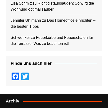
Lisa Schmitt
zu
Richtig staubsaugen: So wird die
Wohnung optimal sauber
Jennifer Uhlmann
zu
Das Homeoffice einrichten –
die besten Tipps
Schwenker
zu
Feuerkörbe und Feuerschalen für
die Terrasse: Was zu beachten ist!
Finde uns auch hier
F
T
a
wi
c
tt
e
er
Archiv
b