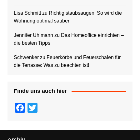
Lisa Schmitt
zu
Richtig staubsaugen: So wird die
Wohnung optimal sauber
Jennifer Uhlmann
zu
Das Homeoffice einrichten –
die besten Tipps
Schwenker
zu
Feuerkörbe und Feuerschalen für
die Terrasse: Was zu beachten ist!
Finde uns auch hier
F
T
a
wi
c
tt
e
er
Archiv