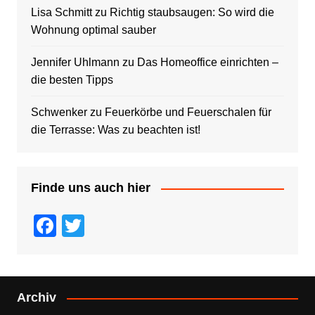
Lisa Schmitt
zu
Richtig staubsaugen: So wird die
Wohnung optimal sauber
Jennifer Uhlmann
zu
Das Homeoffice einrichten –
die besten Tipps
Schwenker
zu
Feuerkörbe und Feuerschalen für
die Terrasse: Was zu beachten ist!
Finde uns auch hier
F
T
a
wi
c
tt
e
er
Archiv