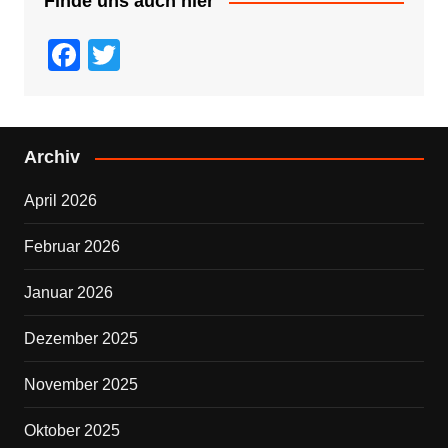
Finde uns auch hier
F
T
a
wi
c
tt
e
er
Archiv
b
April 2026
o
o
Februar 2026
k
Januar 2026
Dezember 2025
November 2025
Oktober 2025