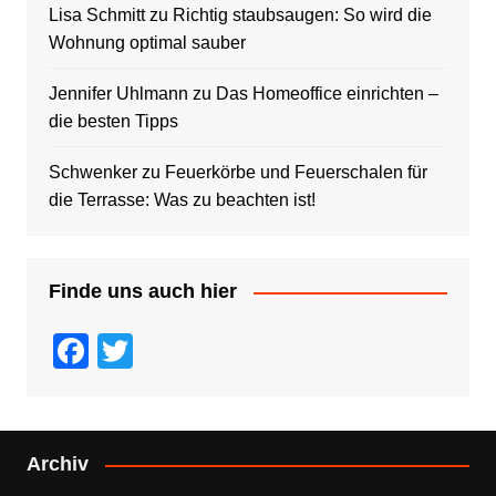
Lisa Schmitt
zu
Richtig staubsaugen: So wird die
Wohnung optimal sauber
Jennifer Uhlmann
zu
Das Homeoffice einrichten –
die besten Tipps
Schwenker
zu
Feuerkörbe und Feuerschalen für
die Terrasse: Was zu beachten ist!
Finde uns auch hier
F
T
a
wi
c
tt
e
er
Archiv
b