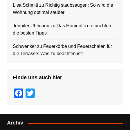
Lisa Schmitt
zu
Richtig staubsaugen: So wird die
Wohnung optimal sauber
Jennifer Uhlmann
zu
Das Homeoffice einrichten –
die besten Tipps
Schwenker
zu
Feuerkörbe und Feuerschalen für
die Terrasse: Was zu beachten ist!
Finde uns auch hier
F
T
a
wi
c
tt
e
er
Archiv