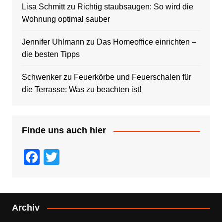
Lisa Schmitt
zu
Richtig staubsaugen: So wird die
Wohnung optimal sauber
Jennifer Uhlmann
zu
Das Homeoffice einrichten –
die besten Tipps
Schwenker
zu
Feuerkörbe und Feuerschalen für
die Terrasse: Was zu beachten ist!
Finde uns auch hier
F
T
a
wi
c
tt
e
er
Archiv
b