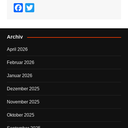
F
T
a
wi
c
tt
e
er
Archiv
b
April 2026
o
o
Februar 2026
k
Januar 2026
Dezember 2025
November 2025
Oktober 2025