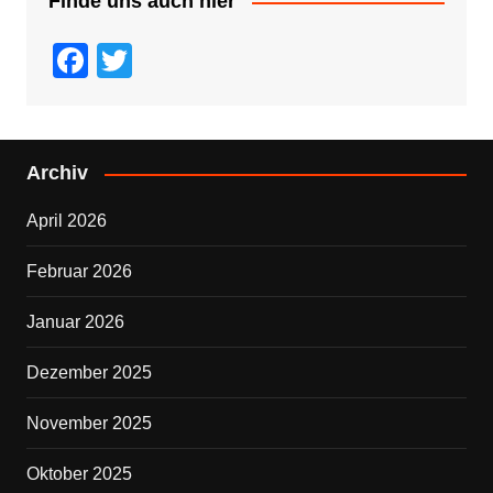
Finde uns auch hier
F
T
a
wi
c
tt
e
er
Archiv
b
April 2026
o
o
Februar 2026
k
Januar 2026
Dezember 2025
November 2025
Oktober 2025