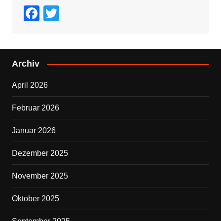
F
T
a
wi
c
tt
e
er
Archiv
b
April 2026
o
o
Februar 2026
k
Januar 2026
Dezember 2025
November 2025
Oktober 2025