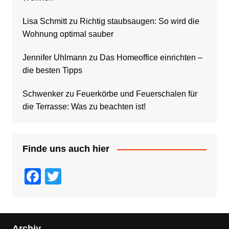
Lisa Schmitt
zu
Richtig staubsaugen: So wird die
Wohnung optimal sauber
Jennifer Uhlmann
zu
Das Homeoffice einrichten –
die besten Tipps
Schwenker
zu
Feuerkörbe und Feuerschalen für
die Terrasse: Was zu beachten ist!
Finde uns auch hier
F
T
a
wi
c
tt
e
er
Archiv