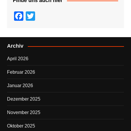
Finde uns auch hier
F
T
a
wi
c
tt
e
er
Archiv
b
April 2026
o
o
Februar 2026
k
Januar 2026
Dezember 2025
November 2025
Oktober 2025