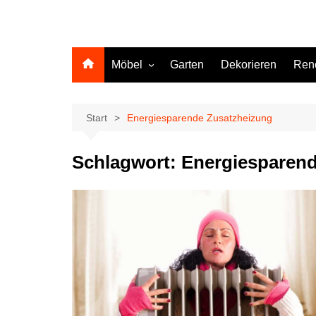
Möbel
Garten
Dekorieren
Ren
Küche
Start
Energiesparende Zusatzheizung
Schlagwort:
Energiesparend