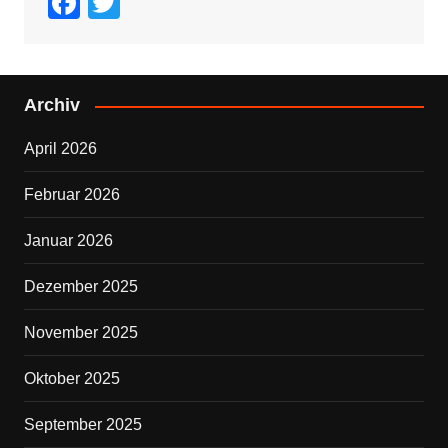
F
T
a
wi
c
tt
e
er
Archiv
b
April 2026
o
o
Februar 2026
k
Januar 2026
Dezember 2025
November 2025
Oktober 2025
September 2025