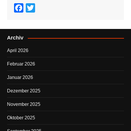
F
T
a
wi
c
tt
e
er
Archiv
b
April 2026
o
o
Februar 2026
k
Januar 2026
Dezember 2025
November 2025
Oktober 2025