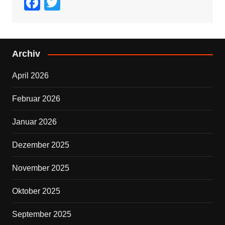
F
T
a
wi
c
tt
e
er
Archiv
b
April 2026
o
o
Februar 2026
k
Januar 2026
Dezember 2025
November 2025
Oktober 2025
September 2025