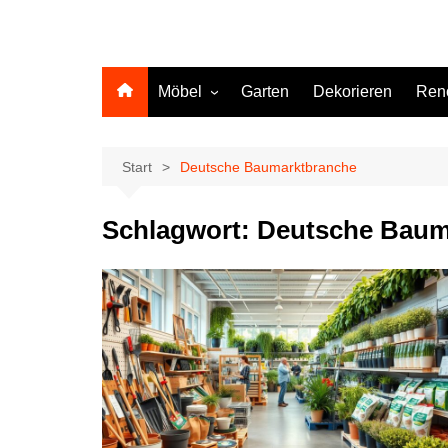
Möbel
Garten
Dekorieren
Ren
Küche
Start
Deutsche Baumarktbranche
Schlagwort:
Deutsche Baum