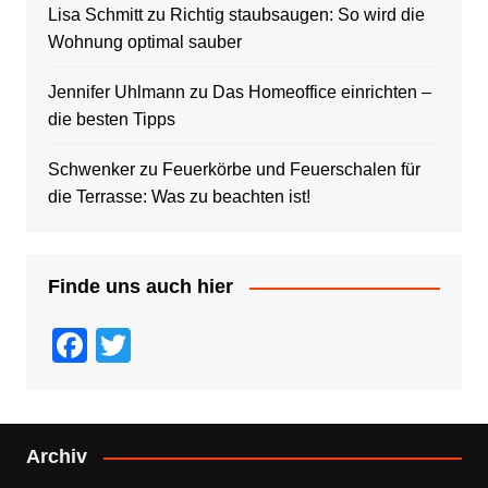
Lisa Schmitt
zu
Richtig staubsaugen: So wird die
Wohnung optimal sauber
Jennifer Uhlmann
zu
Das Homeoffice einrichten –
die besten Tipps
Schwenker
zu
Feuerkörbe und Feuerschalen für
die Terrasse: Was zu beachten ist!
Finde uns auch hier
F
T
a
wi
c
tt
e
er
Archiv
b