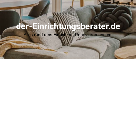
der-Einrichtungsberater.de
Alles rund ums Einrichten, Renovieren und co.