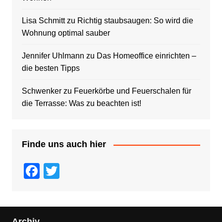
Lisa Schmitt
zu
Richtig staubsaugen: So wird die
Wohnung optimal sauber
Jennifer Uhlmann
zu
Das Homeoffice einrichten –
die besten Tipps
Schwenker
zu
Feuerkörbe und Feuerschalen für
die Terrasse: Was zu beachten ist!
Finde uns auch hier
F
T
a
wi
c
tt
e
er
Archiv