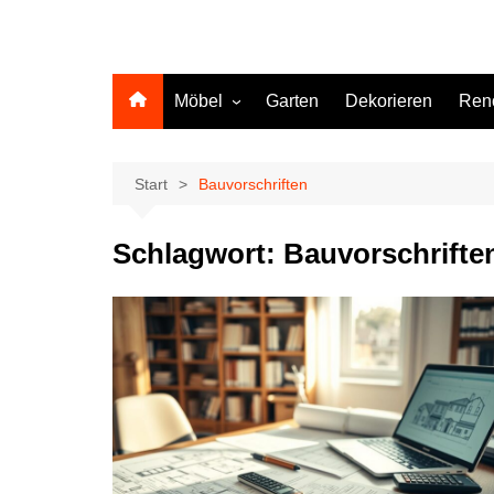
Möbel
Garten
Dekorieren
Ren
Küche
Start
Bauvorschriften
Schlagwort:
Bauvorschrifte