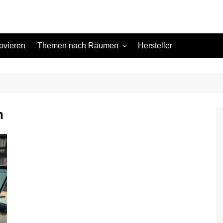
ovieren
Themen nach Räumen
Hersteller
Keller
Kinderzimmer
Küche
n
Schlafzimmer
Terrasse
Wohnzimmer