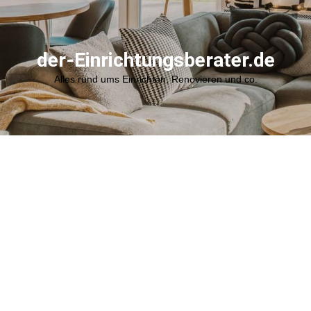
der-Einrichtungsberater.de
Alles rund ums Einrichten, Renovieren und co.