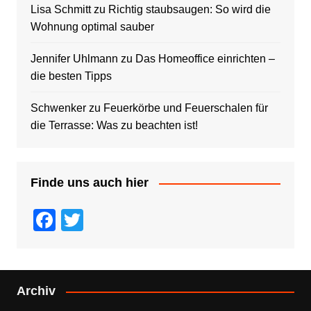
Lisa Schmitt
zu
Richtig staubsaugen: So wird die
Wohnung optimal sauber
Jennifer Uhlmann
zu
Das Homeoffice einrichten –
die besten Tipps
Schwenker
zu
Feuerkörbe und Feuerschalen für
die Terrasse: Was zu beachten ist!
Finde uns auch hier
F
T
a
wi
c
tt
e
er
Archiv
b