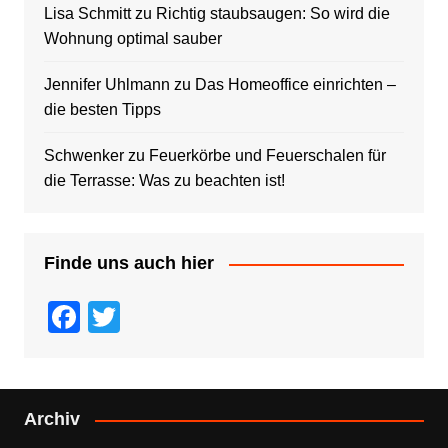
Lisa Schmitt
zu
Richtig staubsaugen: So wird die
Wohnung optimal sauber
Jennifer Uhlmann
zu
Das Homeoffice einrichten –
die besten Tipps
Schwenker
zu
Feuerkörbe und Feuerschalen für
die Terrasse: Was zu beachten ist!
Finde uns auch hier
F
T
a
wi
c
tt
e
er
Archiv
b