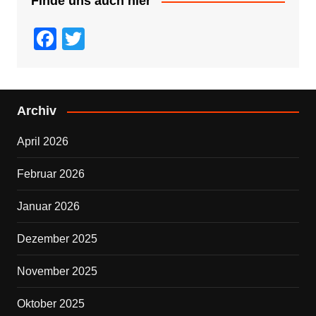
Finde uns auch hier
F
T
a
wi
c
tt
e
er
Archiv
b
April 2026
o
o
Februar 2026
k
Januar 2026
Dezember 2025
November 2025
Oktober 2025