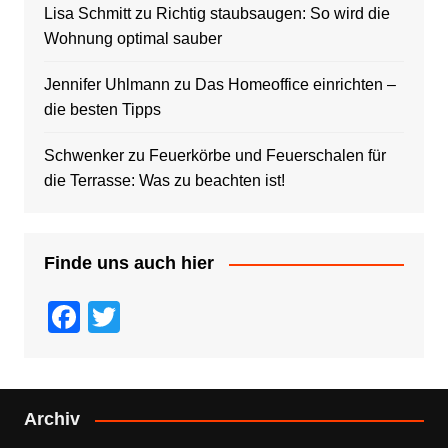
Lisa Schmitt
zu
Richtig staubsaugen: So wird die
Wohnung optimal sauber
Jennifer Uhlmann
zu
Das Homeoffice einrichten –
die besten Tipps
Schwenker
zu
Feuerkörbe und Feuerschalen für
die Terrasse: Was zu beachten ist!
Finde uns auch hier
F
T
a
wi
c
tt
e
er
Archiv
b