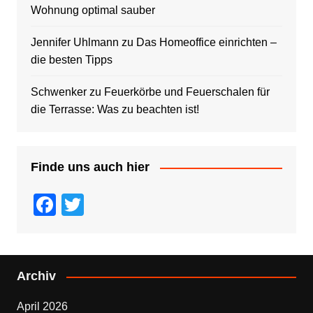
Wohnung optimal sauber
Jennifer Uhlmann
zu
Das Homeoffice einrichten –
die besten Tipps
Schwenker
zu
Feuerkörbe und Feuerschalen für
die Terrasse: Was zu beachten ist!
Finde uns auch hier
F
T
a
wi
c
tt
e
er
Archiv
b
April 2026