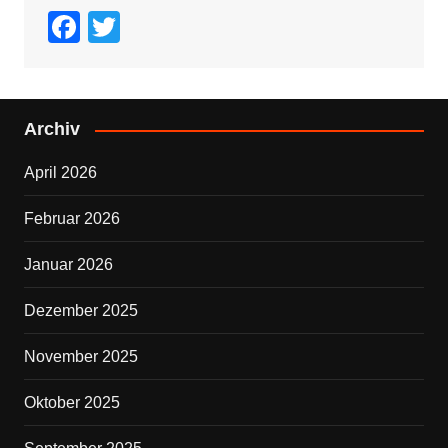
F
T
a
wi
c
tt
e
er
Archiv
b
April 2026
o
o
Februar 2026
k
Januar 2026
Dezember 2025
November 2025
Oktober 2025