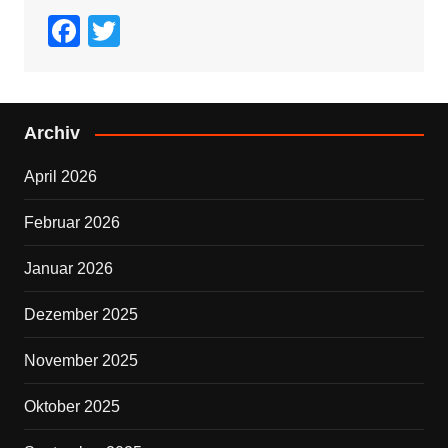
F
T
a
wi
c
tt
e
er
Archiv
b
April 2026
o
o
Februar 2026
k
Januar 2026
Dezember 2025
November 2025
Oktober 2025