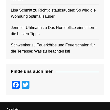
Lisa Schmitt
zu
Richtig staubsaugen: So wird die
Wohnung optimal sauber
Jennifer Uhlmann
zu
Das Homeoffice einrichten –
die besten Tipps
Schwenker
zu
Feuerkörbe und Feuerschalen für
die Terrasse: Was zu beachten ist!
Finde uns auch hier
F
T
a
wi
c
tt
e
er
Archiv